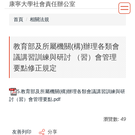
康寧大學社會責任辦公室
跳
到
主
首頁
相關法規
要
內
容
教育部及所屬機關(構)辦理各類會
區
議講習訓練與研討 （習）會管理
要點修正規定
5.教育部及所屬機關(構)辦理各類會議講習訓練與研
討（習）會管理要點.pdf
瀏覽數:
49
友善列印
分享